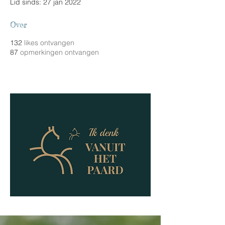
Lid sinds: 27 jan 2022
Over
132
likes ontvangen
87
opmerkingen ontvangen