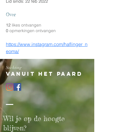
Lid sinds: 22 feb 2022
Over
12
likes ontvangen
0
opmerkingen ontvangen
https://www.instagram.com/haflinger_n
eoma/
Stichting
Vanuit het paard
Wil je op de hoogte
blijven?