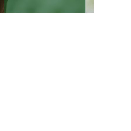
Verzend
Klantenservice
FAQ
Algemene voorwaarden
Privacy statement
Retourbeleid
Klachten pagina
Informatie
contact@vanuithetpaard.nl
Email:
Meervelderweg 72,
3888NK
Adres:
UDDEL