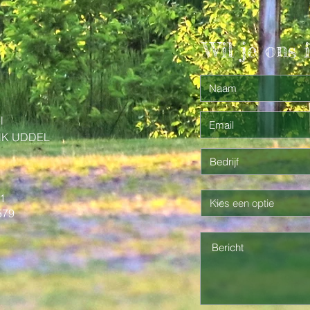
Wil je ons i
l
NK UDDEL
1
579