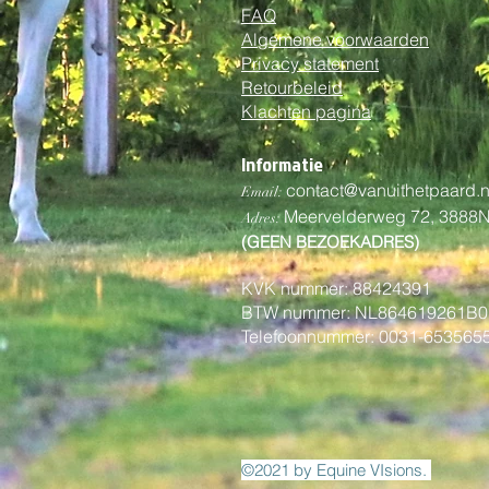
FAQ
Algemene voorwaarden
Privacy statement
Retourbeleid
Klachten pagina
Informatie
contact@vanuithetpaard.n
Email:
Meervelderweg 72,
3888
Adres:
(GEEN BEZOEKADRES)
KVK nummer: 88424391
BTW nummer: NL864619261B0
Telefoonnummer: 0031-653565
©2021 by Equine VIsions.