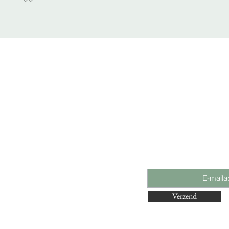
n één voordelige set!
nleggers:
eggers wonen in verschillende kuddes
e groep is naast de vier basis
ijk ingericht op de individuele
e groep.
aard
Wil je op de 
Verzend