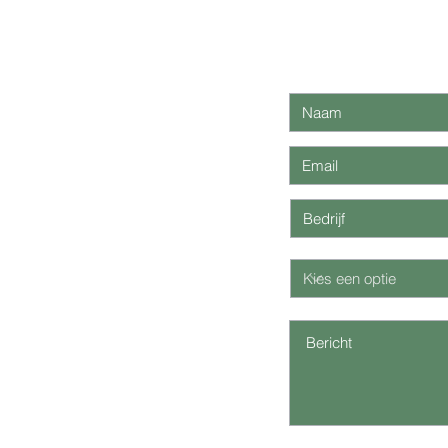
Wil je ons i
l
NK UDDEL
1
579