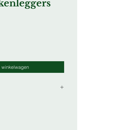
kenleggers
oopprijs
n winkelwagen