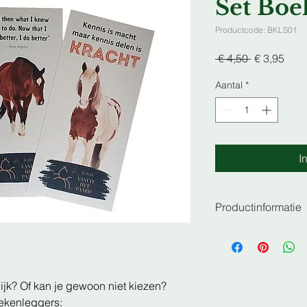
Set Boe
Productcode: BKLS01
Normale
Verk
 € 4,50 
€ 3,95
prijs
Aantal
*
I
Productinformatie
Afmeting:
8cm x 21cm
Materiaal:
ijk? Of kan je gewoon niet kiezen?
Gerycycled karton
ekenleggers: