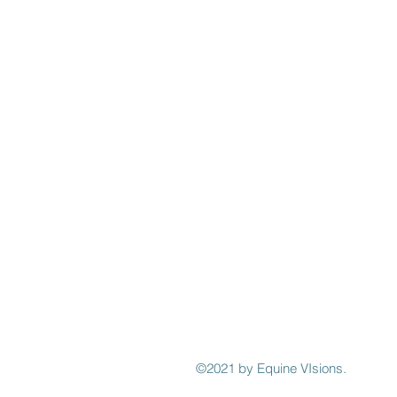
Algemene voorwaarden
Privacy statement
Retourbeleid
Klachten pagina
Informatie
contact@vanuithetpaard.n
Email:
Meervelderweg 72,
3888
Adres:
(GEEN BEZOEKADRES)
KVK nummer: 88424391
BTW nummer: NL864619261B0
Telefoonnummer: 0031-653565
©2021 by Equine VIsions.