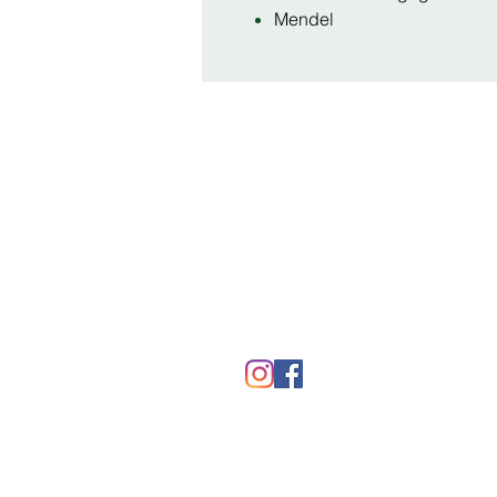
Mendel
Natia
Quest
Zijn nu alle drie verkrijgbaar i
De paarden achter deze boeke
Alle paarden op deze boekenl
op PP Buitenkans te Uddel. Elk
behoeften ook zoveel als mogel
behoeftes van de paarden in d
Stichting
Vanuit het p
Klantenservice
FAQ