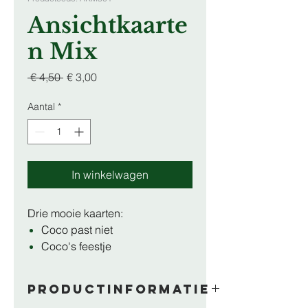
Ansichtkaarte
n Mix
Normale
Verkoopprijs
 € 4,50 
€ 3,00
prijs
Aantal
*
In winkelwagen
Drie mooie kaarten:
Coco past niet
Coco's feestje
Kilo's vertrouwen
Productinformatie
Allemaal in één voordelige set!