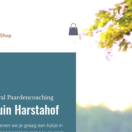
Shop
val Paardencoaching
uin Harstahof
ven we je graag een kijkje in