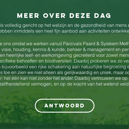
Meer over deze dag
 is volledig gericht op het welzijn en de gezondheid van mens
ebben inmiddels een heel fijn aanbod aan activiteiten ontwikkel
e ons omdat we werken vanuit Parzivals Paard & Systeem Meth
 visie, houding, kennis & kunde, beheer & management en pers
n heerlijke leef- en werkomgeving gecreëerd voor zowel mens 
ifieke behoeften en biodiversiteit. Daarbij proberen we zo vee
bijvoorbeeld een rijke schakering aan natuurlijke begroeiing en
ns toe en zien we niet alleen als gelijkwaardig en uniek, maar o
: het één kan niet zonder het ander. Daarbij vertrouwen we op i
zelfherstellend vermogen, en op de kracht van het wetend veld
 op zaterdag 1 juli 2023, geven we je graag een kijkje in onz
 onze dieren, ons aanbod, onze visie en werkwijze en natuurlij
Antwoord
tandig) een inspiratiewandeling doen door Paard & Tuin Harstah
n. Bovendien er is een mini strodorp in de stal van de boerder
 informatiepunten. Daarnaast is er de mogelijkheid om, op insch