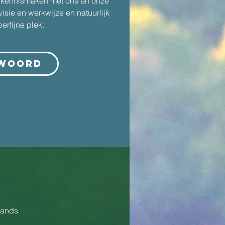
n kennismaken met ons en onze
isie en werkwijze en natuurlijk
erfijne plek.
woord
lands