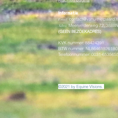
een volwassene. Meedoen
ouders/verzorgers/voog
Informatie
contact@vanuithetpaard.n
Email:
Meervelderweg 72,
3888
Adres:
(GEEN BEZOEKADRES)
KVK nummer: 88424391
BTW nummer: NL864619261B0
Telefoonnummer: 0031-653565
©2021 by Equine VIsions.