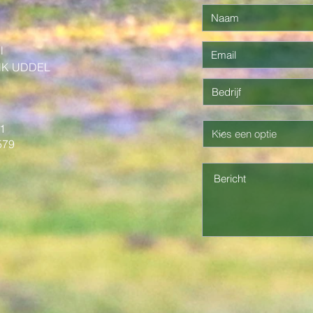
 aan één van de activiteiten uit het dagprogramma kan alléé
d. Je kan deze toestemming opnemen in het opmerkingenveld o
l
NK UDDEL
1
579