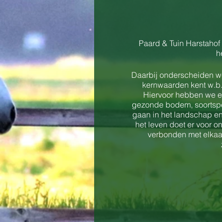
Paard & Tuin Harstahof
h
Daarbij onderscheiden w
kernwaarden kent w.b.
Hiervoor hebben we ee
gezonde bodem, soortspec
gaan in het landschap en 
het leven doet er voor o
verbonden met elkaar
Tijdens onze Open Dag,
kennismaken met ons en
Je kunt deze dag (zelfs
workshops opgenomen zij
inspirerende product- en