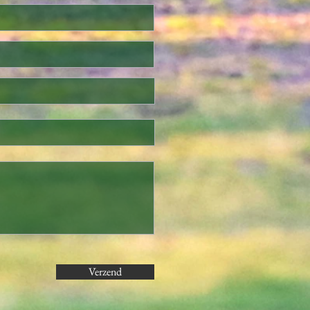
n met toestemming van je
p het aanmeldformulier.
Verzend