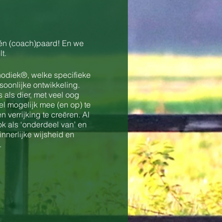
 én (coach)paard! En we
t.
odiek®, welke specifieke
oonlijke ontwikkeling.
als dier, met veel oog
l mogelijk mee (en op) te
 verrijking te creëren. Al
ok als ‘onderdeel van’ en
nnerlijke wijsheid en
.
e keuken. Zodat jij kan
k onze superfijne plek.
of, waarin twee mini DIY
ij, met een winkeltje en
rijving, een aantal mooie