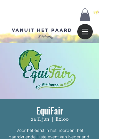
Vanuit het Paard
Stichting
EquiFair
za 11 jun
  |  
Exloo
Voor het eerst in het noorden, het
paardvriendelijkste event van Nederland.