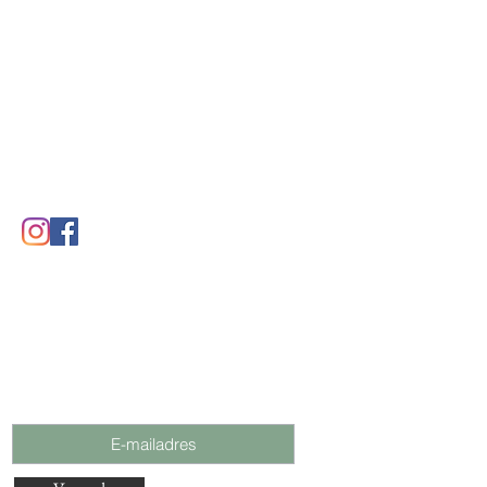
Stichting
Vanuit het paard
Wil je op de hoogte
blijven?