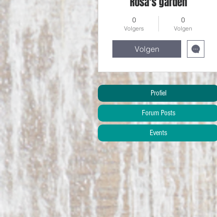
Rosa's garden
0
0
Volgers
Volgen
Volgen
Profiel
Forum Posts
Events